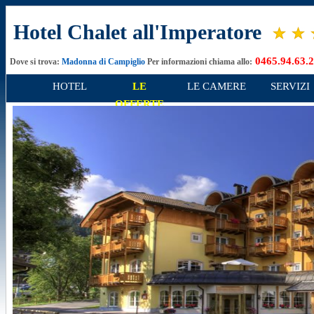
Hotel Chalet all'Imperatore
0465.94.63.
Dove si trova:
Madonna di Campiglio
Per informazioni chiama allo:
HOTEL
LE
LE CAMERE
SERVIZI
OFFERTE