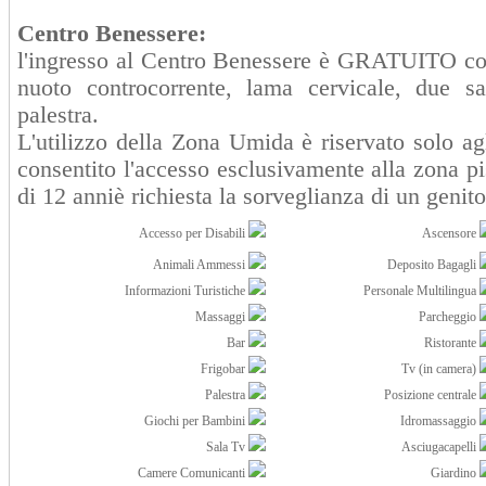
Centro Benessere:
l'ingresso al Centro Benessere è GRATUITO con 
nuoto controcorrente, lama cervicale, due s
palestra.
L'utilizzo della Zona Umida è riservato solo agl
consentito l'accesso esclusivamente alla zona p
di 12 anniè richiesta la sorveglianza di un genito
Accesso per Disabili
Ascensore
Animali Ammessi
Deposito Bagagli
Informazioni Turistiche
Personale Multilingua
Massaggi
Parcheggio
Bar
Ristorante
Frigobar
Tv (in camera)
Palestra
Posizione centrale
Giochi per Bambini
Idromassaggio
Sala Tv
Asciugacapelli
Camere Comunicanti
Giardino