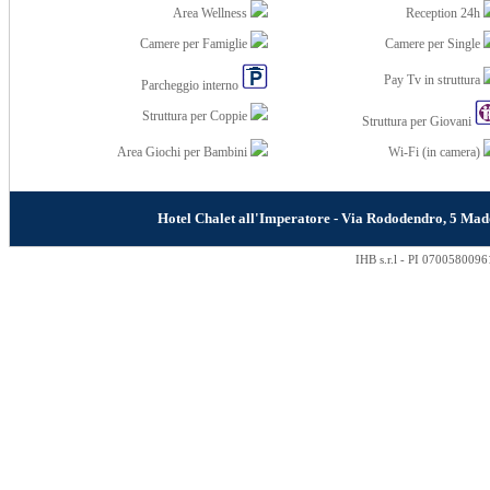
Area Wellness
Reception 24h
Camere per Famiglie
Camere per Single
Pay Tv in struttura
Parcheggio interno
Struttura per Coppie
Struttura per Giovani
Area Giochi per Bambini
Wi-Fi (in camera)
Hotel Chalet all'Imperatore - Via Rododendro, 5 M
IHB s.r.l - PI 0700580096