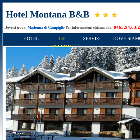
Hotel Montana B&B
0465.94.63.
Dove si trova:
Madonna di Campiglio
Per informazioni chiama allo:
HOTEL
LE
SERVIZI
DOVE SIAM
OFFERTE