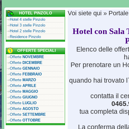
Voi siete qui » Portale
HOTEL PINZOLO
Hotel 4 stelle Pinzolo
Hotel 3 stelle Pinzolo
Hotel con Sala 
Hotel 2 stelle Pinzolo
Residence Pinzolo
P
Elenco delle offe
OFFERTE SPECIALI
h
Offerte
NOVEMBRE
Offerte
DICEMBRE
Per prenotare un Ho
Offerte
GENNAIO
Offerte
FEBBRAIO
quando hai trovato l
Offerte
MARZO
Offerte
APRILE
Offerte
MAGGIO
contatta il c
Offerte
GIUGNO
0465.
Offerte
LUGLIO
Offerte
AGOSTO
tua completa dispo
Offerte
SETTEMBRE
Offerte
OTTOBRE
La conferma della