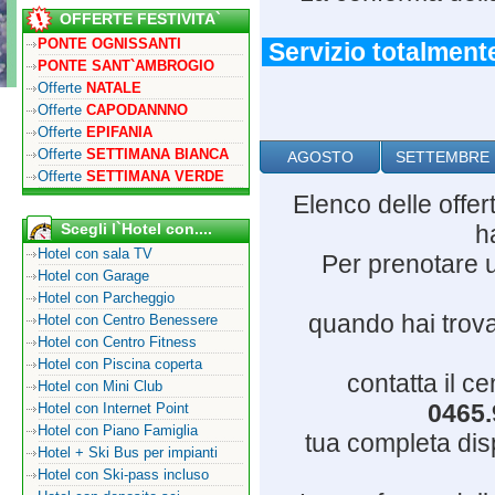
OFFERTE FESTIVITA`
PONTE OGNISSANTI
Servizio totalmente
PONTE SANT`AMBROGIO
Offerte
NATALE
Offerte
CAPODANNNO
Offerte
EPIFANIA
Offerte
SETTIMANA BIANCA
AGOSTO
SETTEMBRE
Offerte
SETTIMANA VERDE
Elenco delle offe
Scegli l`Hotel con....
h
Hotel con sala TV
Per prenotare u
Hotel con Garage
Hotel con Parcheggio
quando hai trovat
Hotel con Centro Benessere
Hotel con Centro Fitness
Hotel con Piscina coperta
contatta il c
Hotel con Mini Club
0465.
Hotel con Internet Point
Hotel con Piano Famiglia
tua completa dispo
Hotel + Ski Bus per impianti
Hotel con Ski-pass incluso