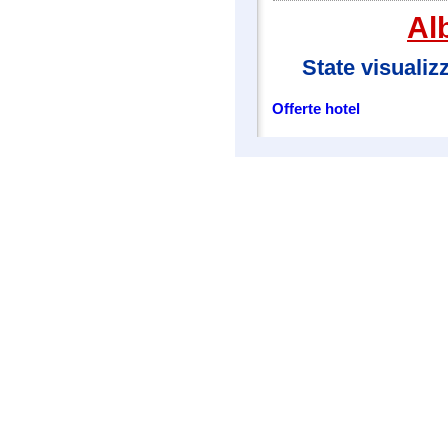
Al
State visualiz
Offerte hotel
Campigliotravel.it - Assistenza per la prenotazione di vacanze per
Hotel Madonn