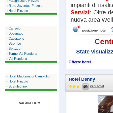
Palaghiaccio Pinzolo
impianti di risalit
Ritiro Juventus Pinzolo
Hotel Pinzolo
Servizi:
Oltre de
nuova area Wel
La Val Rendena
Carisolo
posizione hotel
Bocenago
Caderzone
Cent
Strembo
Spiazzo
State visualiz
Terme Val Rendena
Val Rendena
Offerte hotel
Sul sito puoi trovare
Hotel Madonna di Campiglio
Hotel Denny
Hotel Pinzolo
Scambio link
vedi hotel
vai alla HOME