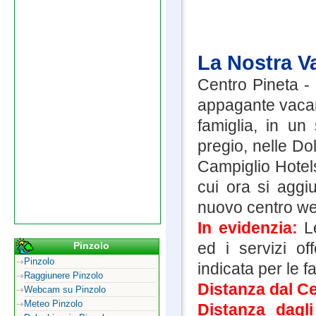
La Nostra V
Centro Pineta -
appagante vacanz
famiglia, in u
pregio, nelle Do
Campiglio Hotels
cui ora si aggi
nuovo centro we
In evidenzia:
Le
ed i servizi of
Pinzolo
Pinzolo
indicata per le f
Raggiunere Pinzolo
Distanza dal Ce
Webcam su Pinzolo
Meteo Pinzolo
Distanza dagl