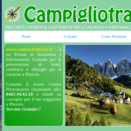
Home
Contatti
Come Prenotare
è
WWW.CAMPIGLIOTRAVEL.IT
un Portale di Assistenza e
Informazioni Gratuito per le
prenotazioni di hotel,
residence e alberghi per le
vacanze a Pinzolo.
Contatta il nostro Centro
Prenotazioni chiamando allo:
0465.94.63.20
e chiedi un
consiglio per il tuo soggiorno
a Pinzolo.
Servizio Gratuito!!