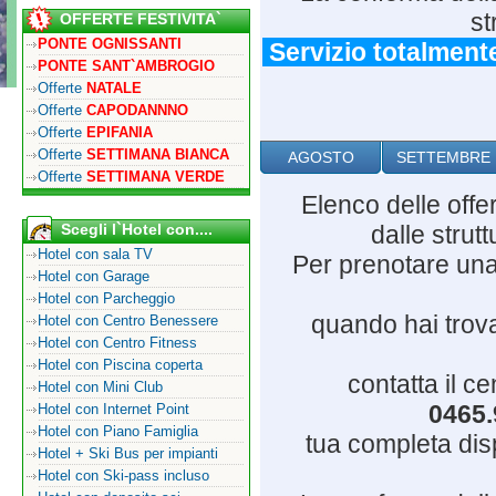
st
OFFERTE FESTIVITA`
PONTE OGNISSANTI
Servizio totalmente
PONTE SANT`AMBROGIO
Offerte
NATALE
Offerte
CAPODANNNO
Offerte
EPIFANIA
Offerte
SETTIMANA BIANCA
AGOSTO
SETTEMBRE
Offerte
SETTIMANA VERDE
Elenco delle offe
Scegli l`Hotel con....
dalle strut
Hotel con sala TV
Per prenotare una
Hotel con Garage
Hotel con Parcheggio
quando hai trovat
Hotel con Centro Benessere
Hotel con Centro Fitness
Hotel con Piscina coperta
contatta il c
Hotel con Mini Club
0465.
Hotel con Internet Point
Hotel con Piano Famiglia
tua completa dispo
Hotel + Ski Bus per impianti
Hotel con Ski-pass incluso