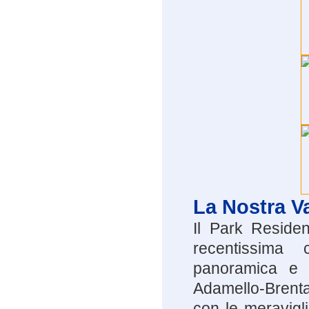
La Nostra V
Il Park Reside
recentissima 
panoramica e s
Adamello-Brent
con le meravigl