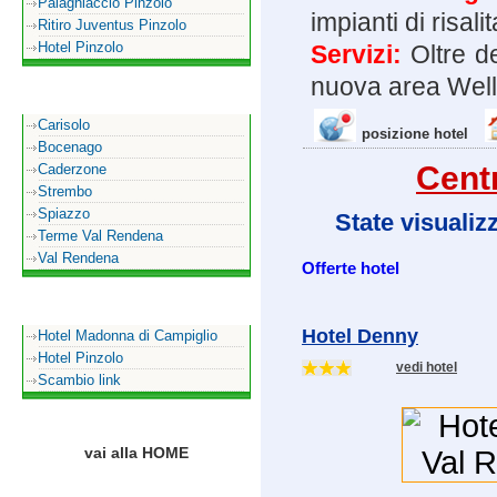
Palaghiaccio Pinzolo
impianti di risalit
Ritiro Juventus Pinzolo
Hotel Pinzolo
Servizi:
Oltre de
nuova area Wel
La Val Rendena
Carisolo
posizione hotel
Bocenago
Cent
Caderzone
Strembo
Spiazzo
State visualiz
Terme Val Rendena
Val Rendena
Offerte hotel
Sul sito puoi trovare
Hotel Denny
Hotel Madonna di Campiglio
Hotel Pinzolo
vedi hotel
Scambio link
vai alla HOME