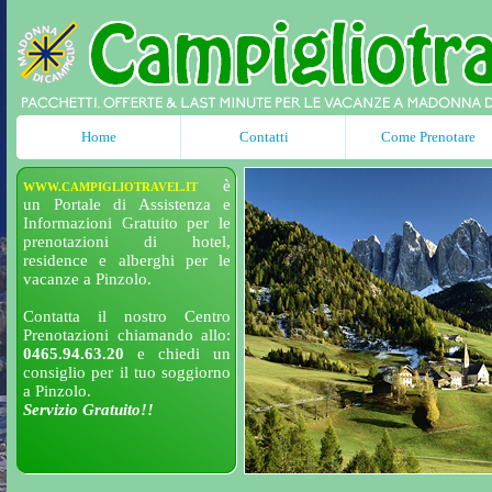
Home
Contatti
Come Prenotare
è
WWW.CAMPIGLIOTRAVEL.IT
un Portale di Assistenza e
Informazioni Gratuito per le
prenotazioni di hotel,
residence e alberghi per le
vacanze a Pinzolo.
Contatta il nostro Centro
Prenotazioni chiamando allo:
0465.94.63.20
e chiedi un
consiglio per il tuo soggiorno
a Pinzolo.
Servizio Gratuito!!