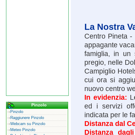
La Nostra V
Centro Pineta -
appagante vacanz
famiglia, in u
pregio, nelle Do
Campiglio Hotels
cui ora si aggi
nuovo centro we
In evidenzia:
Le
ed i servizi of
Pinzolo
Pinzolo
indicata per le f
Raggiunere Pinzolo
Distanza dal Ce
Webcam su Pinzolo
Meteo Pinzolo
Distanza dagl