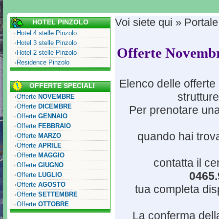
Voi siete qui » Portale
HOTEL PINZOLO
Hotel 4 stelle Pinzolo
Hotel 3 stelle Pinzolo
Offerte Novembr
Hotel 2 stelle Pinzolo
Residence Pinzolo
Elenco delle offert
OFFERTE SPECIALI
struttur
Offerte
NOVEMBRE
Offerte
DICEMBRE
Per prenotare una
Offerte
GENNAIO
Offerte
FEBBRAIO
quando hai trovat
Offerte
MARZO
Offerte
APRILE
Offerte
MAGGIO
contatta il c
Offerte
GIUGNO
0465.
Offerte
LUGLIO
Offerte
AGOSTO
tua completa dispo
Offerte
SETTEMBRE
Offerte
OTTOBRE
La conferma della